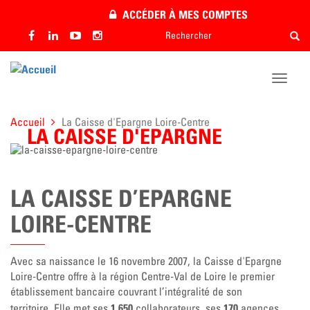
Aller
ACCÉDER À MES COMPTES
au
Rechercher
Rech
contenu
Rechercher
principal
Toggle
naviga
Accueil
La Caisse d'Epargne Loire-Centre
LA CAISSE D'EPARGNE
LOIRE-
CENTRE
LA CAISSE D’EPARGNE
LOIRE-CENTRE
Avec sa naissance le 16 novembre 2007, la Caisse d'Epargne
Loire-Centre offre à la région Centre-Val de Loire le premier
établissement bancaire couvrant l’intégralité de son
1 650
170
territoire. Elle met ses
collaborateurs, ses
agences,