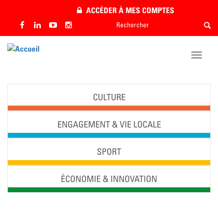
Aller
ACCÉDER À MES COMPTES
au
Rechercher
Rech
contenu
Rechercher
principal
Toggle
naviga
CULTURE
ENGAGEMENT & VIE LOCALE
SPORT
ÉCONOMIE & INNOVATION