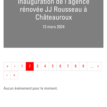
Inauguration de l’agence
rénovée JJ Rousseau à
Châteauroux
13 mars 2024
Pagination
Première
«
Page
‹
Page
1
Page
2
Page
3
Page
4
Page
5
Page
6
Page
7
Page
8
Page
9
…
page
précédente
actuelle
Page
›
Dernière
»
suivante
page
Aucun événement pour le moment.