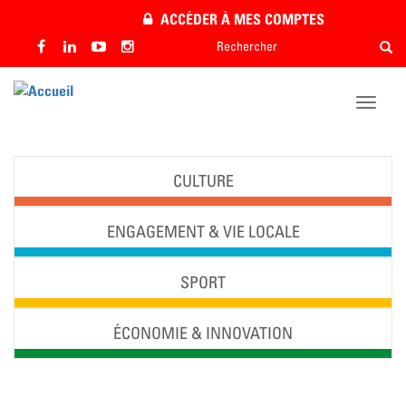
Aller
ACCÉDER À MES COMPTES
au
Rechercher
Rech
contenu
Rechercher
principal
Toggle
naviga
CULTURE
ENGAGEMENT & VIE LOCALE
SPORT
ÉCONOMIE & INNOVATION