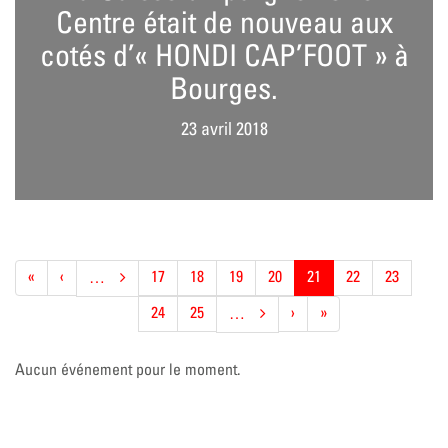
Centre était de nouveau aux
cotés d’« HONDI CAP’FOOT » à
Bourges.
23 avril 2018
Pagination
Première
«
Page
‹
Page
17
Page
18
Page
19
Page
20
Page
21
Page
22
Page
23
…
page
précédente
actuelle
Page
24
Page
25
Page
›
Dernière
»
…
suivante
page
Aucun événement pour le moment.